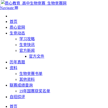
Navigate
首页
质心官网
生竞动态
学习攻略
生竞快讯
官方新闻
官方文件
历年真题
资料
生物竞赛书单
其他资料
联赛成绩查询
19年国赛获奖名单
自招综评
首页