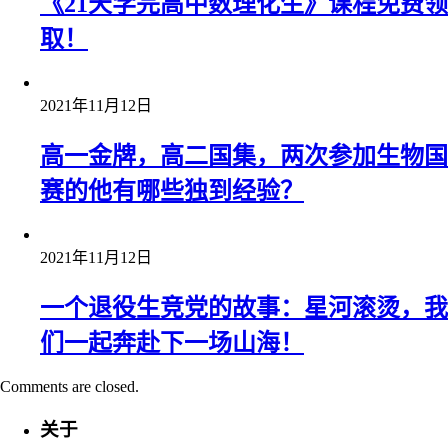
《21天学完高中数理化生》课程免费领
取！
2021年11月12日
高一金牌，高二国集，两次参加生物国
赛的他有哪些独到经验？
2021年11月12日
一个退役生竞党的故事：星河滚烫，我
们一起奔赴下一场山海！
Comments are closed.
关于