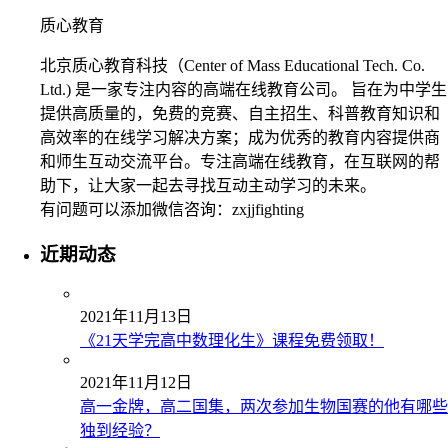
质心教育
北京质心教育科技（Center of Mass Educational Tech. Co.
Ltd.) 是一家专注内容的高端在线教育公司。 旨在为中学生
提供高质量的，免费的竞赛、自主招生、科普教育知识和
高效率的在线学习解决方案；成为优秀的教育内容提供商
和师生互动交流平台。专注高端在线教育，在互联网的帮
助下，让大家一起去寻找互动主动学习的未来。
有问题可以添加微信咨询：zxjjfighting
近期动态
2021年11月13日
《21天学完高中数理化生》课程免费领取！
2021年11月12日
高一金牌，高二国集，两次参加生物国赛的他有哪些
独到经验？