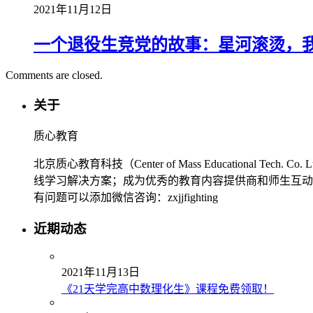
2021年11月12日
一个退役生竞党的故事：星河滚烫，
Comments are closed.
关于
质心教育
北京质心教育科技（Center of Mass Education
线学习解决方案；成为优秀的教育内容提供商和师生互动
有问题可以添加微信咨询：zxjjfighting
近期动态
2021年11月13日
《21天学完高中数理化生》课程免费领取！