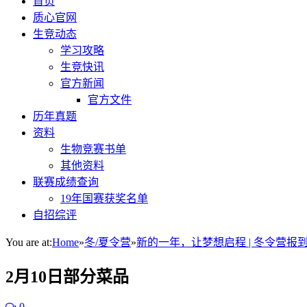
首页
质心官网
生竞动态
学习攻略
生竞快讯
官方新闻
官方文件
历年真题
资料
生物竞赛书单
其他资料
联赛成绩查询
19年国赛获奖名单
自招综评
You are at:
Home
»
冬/夏令营
»
新的一年，让梦想启程 | 冬令营报到+
2月10日部分菜品
0