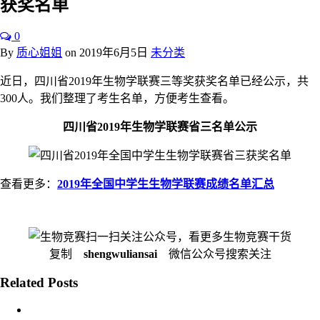
获奖名单
0
By
质心姐姐
on
2019年6月5日
未分类
近日，四川省2019年生物学联赛三等奖获奖名单已经公示，共
300人。我们整理了考生名单，方便考生查看。
四川省2019年生物学联赛省三名单公示
查看更多：
2019年全国中学生生物学联赛成绩名单汇总
扫一扫关注公众号，看更多生物竞赛干货
复制
shengwuliansai
微信公众号搜索关注
Related Posts