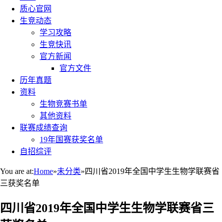
质心官网
生竞动态
学习攻略
生竞快讯
官方新闻
官方文件
历年真题
资料
生物竞赛书单
其他资料
联赛成绩查询
19年国赛获奖名单
自招综评
You are at:
Home
»
未分类
»
四川省2019年全国中学生生物学联赛省
三获奖名单
四川省2019年全国中学生生物学联赛省三