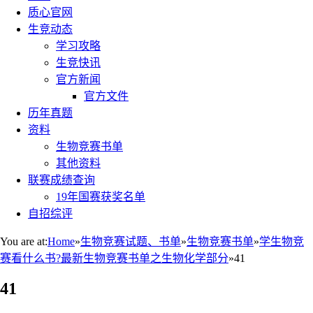
质心官网
生竞动态
学习攻略
生竞快讯
官方新闻
官方文件
历年真题
资料
生物竞赛书单
其他资料
联赛成绩查询
19年国赛获奖名单
自招综评
You are at:
Home
»
生物竞赛试题、书单
»
生物竞赛书单
»
学生物竞
赛看什么书?最新生物竞赛书单之生物化学部分
»
41
41