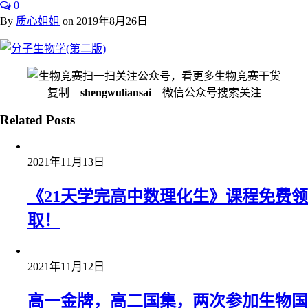
0
By
质心姐姐
on
2019年8月26日
扫一扫关注公众号，看更多生物竞赛干货
复制
shengwuliansai
微信公众号搜索关注
Related Posts
2021年11月13日
《21天学完高中数理化生》课程免费领
取！
2021年11月12日
高一金牌，高二国集，两次参加生物国