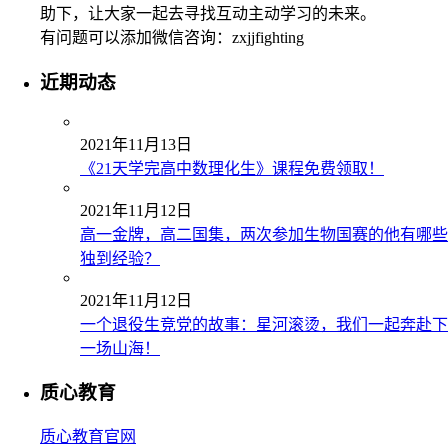
助下，让大家一起去寻找互动主动学习的未来。
有问题可以添加微信咨询：zxjjfighting
近期动态
2021年11月13日
《21天学完高中数理化生》课程免费领取！
2021年11月12日
高一金牌，高二国集，两次参加生物国赛的他有哪些
独到经验？
2021年11月12日
一个退役生竞党的故事：星河滚烫，我们一起奔赴下
一场山海！
质心教育
质心教育官网