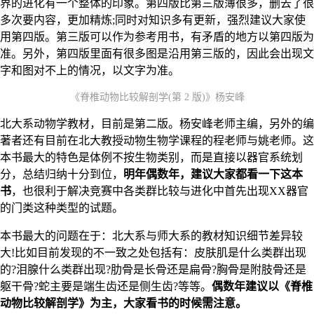
界的进化有一个整体的印象。第四版比第三版薄很多，删去了很
多次要内容，更加精炼;同时对知识多有更新，强烈建议大家使
用第四版。第三版可以作为参考用书，有矛盾的地方以第四版为
准。另外，第四版里面有很多图是沿用第三版的，因此会出现文
字和图对不上的情况，以文字为准。
《脊椎动物比较解剖学(第 2 版)》杨安峰
北大系动物学教材，目前是第二版。杨安峰老师主编，另外的编
著者还有目前在北大教授动物生物学课程的程老师与姚老师。这
本书最大的特色是体例不按生物类别，而是直接以器官系统划
分，总结归纳十分到位，
明年偶数年，建议大家都看一下这本
书
，也很利于解决竞赛中各类群比较与进化中首先出现XX器官
的门类这种类型的试题。
本书最大的问题在于：北大系与师大系的教材知识细节差异较
大!比如目前发现的不一致之处包括有：皮肤肌是什么类群出现
的?泪腺什么类群出现?肋骨是长骨还是扁骨?胸骨是附肢骨还是
躯干骨?蛇主要是端生齿还是侧生齿?等等。
偶数年建议以《脊椎
动物比较解剖学》为主，大家看书的时候需注意。