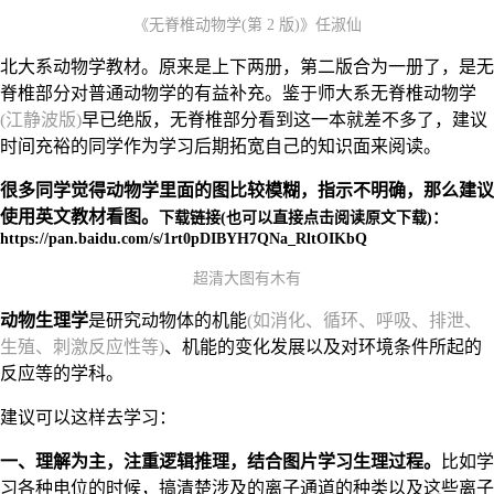
《无脊椎动物学(第 2 版)》任淑仙
北大系动物学教材。原来是上下两册，第二版合为一册了，是无
脊椎部分对普通动物学的有益补充。鉴于师大系无脊椎动物学
(江静波版)
早已绝版，无脊椎部分看到这一本就差不多了，建议
时间充裕的同学作为学习后期拓宽自己的知识面来阅读。
很多同学觉得动物学里面的图比较模糊，指示不明确，那么建议
使用英文教材看图。
下载链接(也可以直接点击阅读原文下载)：
https://pan.baidu.com/s/1rt0pDIBYH7QNa_RltOIKbQ
超清大图有木有
动物生理学
是研究动物体的机能
(如消化、循环、呼吸、排泄、
生殖、刺激反应性等)
、机能的变化发展以及对环境条件所起的
反应等的学科。
建议可以这样去学习：
一、理解为主，注重逻辑推理，结合图片学习生理过程。
比如学
习各种电位的时候，搞清楚涉及的离子通道的种类以及这些离子