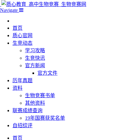
Navigate
首页
质心官网
生竞动态
学习攻略
生竞快讯
官方新闻
官方文件
历年真题
资料
生物竞赛书单
其他资料
联赛成绩查询
19年国赛获奖名单
自招综评
首页