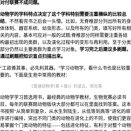
对付联赛不成问题。
动物学的学科特点决定了这个学科特别需要注重横纵的比较总
结
，不然看完书之后会一头懵。比如，无脊椎部分列出所有的身
体体制、器官系统、幼虫形态，以及所有的门类，填写好所有相
关的内容，基本可应对一般的试题;脊椎部分同样需要注重各结
构最初出现的类群，以及演化过程中的变形与再利用。至于分类
部分仍然以主要类群为重点学习对象。
学习完之后建议多刷题，
通过刷题把知识盲点扫描出来。
“工欲善其事，必先利其器。”学习动物学，看什么书也是比较重
要的。下面是生竞中常用的教材：
《普通动物学(第 4 版)》刘凌云、郑光美
动物学学习首选用书，最经典的动物学教材，生物竞赛必读书
目，每年的联赛题动物版块大部分都可以在里面找到答案。这本
书按照“从简单到复杂，从水生到陆生，从低等到高等”进化的顺
序进行编排，突出不同门类的动物在进化上的不同，使我们更容
易掌握个门类动物的特征——包括进化特征，有利于对整个动物