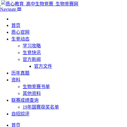
Navigate
首页
质心官网
生竞动态
学习攻略
生竞快讯
官方新闻
官方文件
历年真题
资料
生物竞赛书单
其他资料
联赛成绩查询
19年国赛获奖名单
自招综评
首页