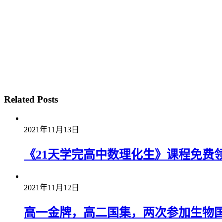
Related Posts
2021年11月13日
《21天学完高中数理化生》课程免费
2021年11月12日
高一金牌，高二国集，两次参加生物