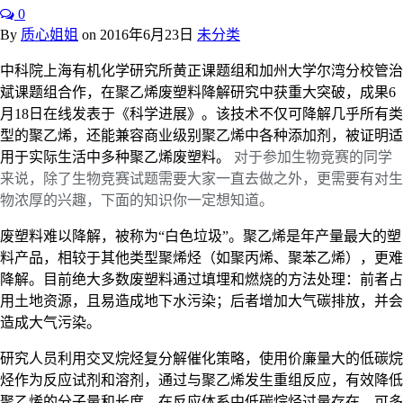
0
By
质心姐姐
on
2016年6月23日
未分类
中科院上海有机化学研究所黄正课题组和加州大学尔湾分校管治
斌课题组合作，在聚乙烯废塑料降解研究中获重大突破，成果6
月18日在线发表于《科学进展》。该技术不仅可降解几乎所有类
型的聚乙烯，还能兼容商业级别聚乙烯中各种添加剂，被证明适
对于参加生物竞赛的同学
用于实际生活中多种聚乙烯废塑料。
来说，除了生物竞赛试题需要大家一直去做之外，更需要有对生
物浓厚的兴趣，下面的知识你一定想知道。
废塑料难以降解，被称为“白色垃圾”。聚乙烯是年产量最大的塑
料产品，相较于其他类型聚烯烃（如聚丙烯、聚苯乙烯），更难
降解。目前绝大多数废塑料通过填埋和燃烧的方法处理：前者占
用土地资源，且易造成地下水污染；后者增加大气碳排放，并会
造成大气污染。
研究人员利用交叉烷烃复分解催化策略，使用价廉量大的低碳烷
烃作为反应试剂和溶剂，通过与聚乙烯发生重组反应，有效降低
聚乙烯的分子量和长度。在反应体系中低碳烷烃过量存在，可多