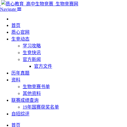
Navigate
首页
质心官网
生竞动态
学习攻略
生竞快讯
官方新闻
官方文件
历年真题
资料
生物竞赛书单
其他资料
联赛成绩查询
19年国赛获奖名单
自招综评
首页