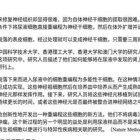
来修复神经组织却显得很难，因为自体神经干细胞的提取很困难
条件下将尿液细胞直接重编程为神经干细胞，然后在体外扩增并
脱落的表皮细胞，经过处理就可以变成神经干细胞，只需要三周
中国科学技术大学、香港理工大学、香港大学和澳门大学的研究
能够分化为神经元。在这项研究中，研究人员描述了他们如何能够将在尿液
s期刊上。
落下来而进入尿液中的细胞重编程为多能性干细胞。在这种情况下
旦成功实现，这些神经祖细胞然后在培养皿中培养从而产生成熟
神经元那样发挥作用。接下来，研究人员将这些神经元移植到试
持续更长的时间，或者这些神经元是否最终被整合进神经网络之
也创新性地开发出一种重编程这些细胞的新方法。他们不将病毒注
肿瘤。这个新过程的另一个明显的益处是利用尿液样品而不是采
行与特异性疾病相关联的研究。（Nature Methods， doi：1