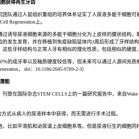
能干细胞获得再生牙齿
究团队通过人鼠组织重组的培养体系证实了人尿液多能干细胞可
generation上。
通过诱导尿液细胞来源的多能干细胞分化为上皮样的膜状结构，
齿的发生发育，并在移植到免疫缺陷鼠体内3周后形成了牙样结
，这些牙样结构与正常人牙有相似的理化性质，包括相似的硬度
30％的成牙率以及釉质硬度较低等，但未来可以通过人源间充质
 doi：10.1186/2045-9769-2-3）
疗潜能
际杂志STEM CELLS上的一篇研究报告中，来自Wake For
性低廉的方式从病人的尿液样本中获得，而无需进行手术过程。
胞，比如平滑肌和泌尿道上皮细胞系等。但是尿液衍生的细胞同