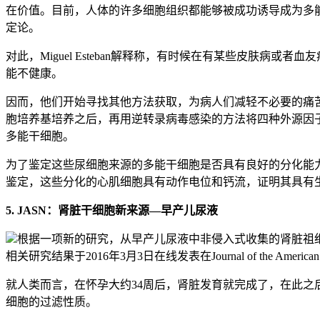
在价值。目前，人体的许多细胞组织都能够被成功诱导成为多
定论。
对此，Miguel Esteban解释称，有时候在有某些皮肤
能不健康。
因而，他们开始寻找其他方法获取，为病人们减轻不必要的痛苦
胞培养基培养之后，再用逆转录病毒感染的方法将四种外源因子
多能干细胞。
为了鉴定这些尿细胞来源的多能干细胞是否具有良好的分化能力，M
鉴定，这些分化的心肌细胞具有动作电位和钙流，证明其具有生理功能。（Journal of
5. JASN：肾脏干细胞新来源—早产儿尿液
根据一项新的研究，从早产儿尿液中非侵入式收集的肾脏祖细胞（ki
相关研究结果于2016年3月3日在线发表在Journal of the American Society 
就人类而言，在怀孕大约34周后，肾脏发育就完成了，在此
细胞的过滤性质。