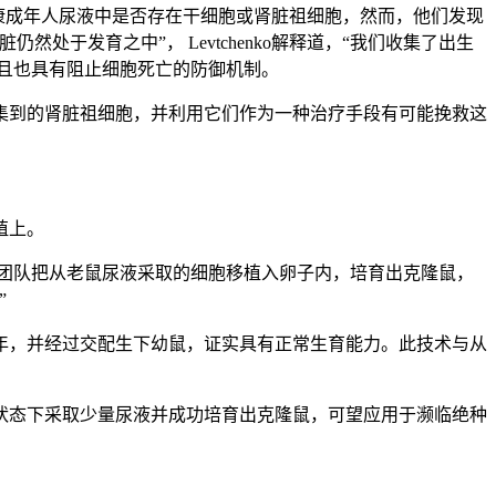
同事们研究了健康成年人尿液中是否存在干细胞或肾脏祖细胞，然而，他们发现
于发育之中”， Levtchenko解释道，“我们收集了出生
而且也具有阻止细胞死亡的防御机制。
集到的肾脏祖细胞，并利用它们作为一种治疗手段有可能挽救这
殖上。
团队把从老鼠尿液采取的细胞移植入卵子内，培育出克隆鼠，
”
成年，并经过交配生下幼鼠，证实具有正常生育能力。此技术与从
状态下采取少量尿液并成功培育出克隆鼠，可望应用于濒临绝种