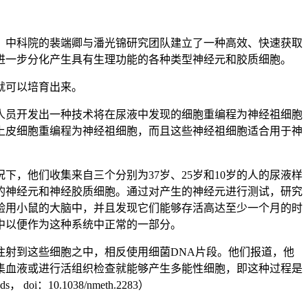
。中科院的裴端卿与潘光锦研究团队建立了一种高效、快速获取
进一步分化产生具有生理功能的各种类型神经元和胶质细胞。
就可以培育出来。
人员开发出一种技术将在尿液中发现的细胞重编程为神经祖细胞
中发现的肾上皮细胞重编程为神经祖细胞，而且这些神经祖细胞适合用于神
，他们收集来自三个分别为37岁、25岁和10岁的人的尿液样
的神经元和神经胶质细胞。通过对产生的神经元进行测试，研究
验用小鼠的大脑中，并且发现它们能够存活高达至少一个月的时
中以便作为这种系统中正常的一部分。
射到这些细胞之中，相反使用细菌DNA片段。他们报道，他
集血液或进行活组织检查就能够产生多能性细胞，即这种过程是
0.1038/nmeth.2283）