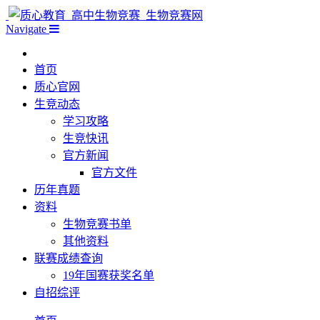
Navigate
首页
质心官网
生竞动态
学习攻略
生竞快讯
官方新闻
官方文件
历年真题
资料
生物竞赛书单
其他资料
联赛成绩查询
19年国赛获奖名单
自招综评