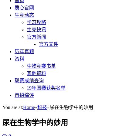
首页
质心官网
生竞动态
学习攻略
生竞快讯
官方新闻
官方文件
历年真题
资料
生物竞赛书单
其他资料
联赛成绩查询
19年国赛获奖名单
自招综评
You are at:
Home
»
科技
»
尿在生物学中的妙用
尿在生物学中的妙用
0