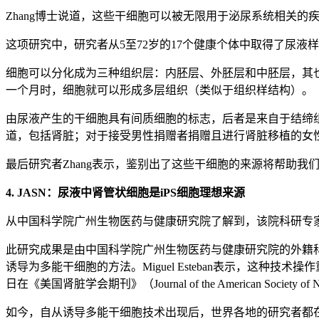
Zhang博士说道，这些干细胞可以被无限用于泌尿系统相关
这项研究中，研究者从5至72岁的17个健康个体中取得了尿
细胞可以分化成为三种组织层：内胚层、外胚层和中胚层，其
一个月时，细胞就可以形成多层组织（类似于组织样结构）。
由尿液产生的干细胞具有间质细胞的标志，后者是来自于结缔
道，包括肾脏；对于接受男性捐赠者捐赠且进行肾脏移植的女
最后研究者Zhang表示，鉴别出了这些干细胞的来源将帮助我们更好地理解
4. JASN：尿液中肾管状细胞是iPS细胞理想来源
从中国科学院广州生物医药与健康研究院了解到，该院科研专
此研究成果是由中国科学院广州生物医药与健康研究院的外籍科学家
诱导为多能干细胞的方法。Miguel Esteban表示，这
日在《美国肾脏学会期刊》（Journal of the American Society o
如今，自从诱导多能干细胞技术出现后，世界各地的研究者都