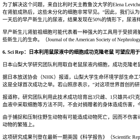
为了解决这个问题，来自比利时天主教鲁汶大学的Elena Levtch
在肾脏成熟后，这些未分化的细胞非常罕见。“因此，我们认为早产
一天后的早产新生儿的尿液，结果发现在50%的情形下，尿液
早产新生儿肾脏祖细胞可能代表着一种强大的工具用于受损肾
些新生儿的生命。（Journal of the American Society of Nephrolog
6. Sci Rep：日本利用鼠尿液中的细胞成功克隆老鼠 可望应
日本山梨大学研究团队利用取自老鼠尿液内细胞，成功克隆老
据日本放送协会（NHK）报道，山梨大学生命环境学部生命
这是全球首次成功之举。若山照彦表示，“对这项世界首创的研
报道称，研究团队利用此技术成功培育出3只雌、1只雄共4只
血液中采取细胞等方法不同，不会对捐赠者的身体造成伤害，
由于捕捉和压制住野生动物有可能造成动物死亡，因而不伤害
动物的繁殖上。
这项研究成果刊登在最新一期英国《科学报告》（Scientific 