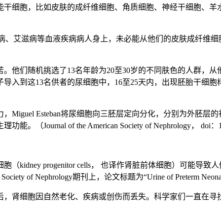
能干细胞，比如皮肤的成纤维细胞、角质细胞、神经干细胞、羊
病或者血友病、艾滋病等血液疾病病人身上，未必能从他们的皮肤成
。他们随机挑选了13名年龄为20至30岁的不同肤色的人群，
导入到这13名供者的尿细胞中，16至25天内，出现胚胎干细
iguel Esteban将尿细胞向三胚层定向分化，分别为外
 the American Society of Nephrology， doi：10.1
dney progenitor cells， 也译作肾脏前体细胞）
of Nephrology期刊上，论文标题为“Urine of Preterm Neonates as a 
之后，肾细胞因自然老化、疾病或创伤而丢失。科学家们一直在寻