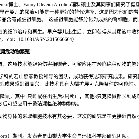
enko博士、Fanny Oliveira Arcolino理科硕士及其
婴儿的尿液可能是一种更好的替代选择，这是因为他们的肾脏仍然处
样品含有肾脏祖细胞。”这些祖细胞能够分化为成熟的肾细胞，
脏的细胞治疗和再生。早产婴儿出生后，立即获得从其尿液中收
y， doi：10.1681/ASN.2015060664）
用于濒危动物繁殖
鼠，这项技术能避免伤害捐赠者，可望应用在濒临绝种动物的繁
工学科的若山照彦教授领导的团队，成功获得这项研究成果。研究
究成果感到很高兴，此技术具有大幅扩展可克隆条件的可能性。
克隆鼠，其中1只雌鼠在出生后2周死亡，其他3只克隆鼠都长到
今后可望应用于繁殖濒临绝种物物等。
动物身体的采取细胞技术有其必要，这次的研究是在更接近自然
Reports）期刊。发表者是山梨大学生命与环境科学部研究团队。