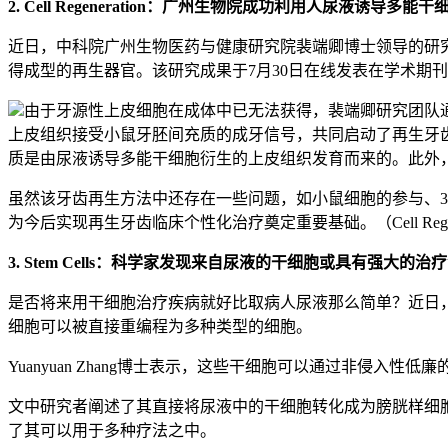
2. Cell Regeneration：广州生物院成功利用人尿液诱导多
近日，中科院广州生物医药与健康研究院裴端卿博士领导的研
得成型的再生器官。该研究成果于7月30日在线发表在学术期刊Cell Re
由于牙源性上皮细胞在成体中已无法获得，裴端卿研究团队
上皮组织接受小鼠牙胚间充质的成牙信号，共同启动了再生牙
质是由尿液诱导多能干细胞衍生的上皮组织发育而来的。此外
虽然该牙齿再生方法中还存在一些问题，如小鼠细胞的参与、
为今后实现再生牙齿临床个性化治疗奠定重要基础。（Cell Regeneration，
3. Stem Cells：科学家发现来自尿液的干细胞或具有强大的治
是否将来用干细胞治疗疾病就好比取病人尿液那么简单？近日，刊登在国
细胞可以被直接重编程为多种类型的细胞。
Yuanyuan Zhang博士表示，这些干细胞可以通过非侵入
文中研究者阐述了其直接将尿液中的干细胞转化成为膀胱样细
了其可以用于多种疗法之中。