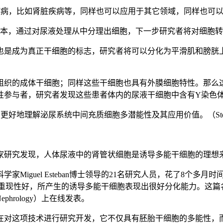
的疾病，比如肾脏疾病等，同样也可以应用于其它领域，同样也可
液样本，通过对尿液处理从中分理出细胞，下一步研究者将对细胞
也是成为真正干细胞的标志，研究者将可以分化为平滑肌和膀胱
组织的成体干细胞；同样这些干细胞也具有外膜细胞特性。那么
性参与者，研究者发现这些患者体内的尿液干细胞中含有Y染色
泌尿系统中间充质细胞多潜能性及其应用价值。（Stem Cells， do
家研究发现，人体尿液中的肾管状细胞是诱导多能干细胞的理想
Miguel Esteban博士领导的21名研究人员，花了8个
种技术操作重现性好，所产生的诱导多能干细胞表现出很好分化能力。
f Nephrology）上在线发表。
在对这项技术进行研究开发，它不仅具有胚胎干细胞的多能性，