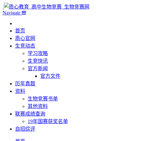
Navigate
首页
质心官网
生竞动态
学习攻略
生竞快讯
官方新闻
官方文件
历年真题
资料
生物竞赛书单
其他资料
联赛成绩查询
19年国赛获奖名单
自招综评