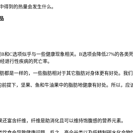
酸中得到的热量会发生什么。
品
B和C选项似乎与一些健康现象相关。B选项会降低27%的各类
神经退行性疾病的死亡率。
是所有的脂肪都是一样的，一些脂肪相对于其它脂肪对身体更有好处。
用的前提下，坚果、鱼和牛油果中的脂肪地健康有好处。所以，应
果还富含纤维，纤维是助消化且可以维持饱腹感的营养元素。
类饮食会导致健康问题，反之，高全谷类以及低精制碳水化合物