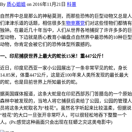
By
质心姐姐
on
2016年11月21日
科普
自然界中总是那么的神秘莫测，而那些恐怖的巨型动物又总是人
们津津乐道的话题，相信很多生
物竞赛党
们对这些怪物们都情有
独钟。在最近几十年当中，人们从世界各地捕捉了许许多多的巨
型动物，下边就是质心教育小编盘点自然界中最恐怖的10种巨型
动物，你肯定会被它们的恐怖体型所震撼的。
一、印尼捕获世界上最大的蛇长15米！重447公斤！
近日，印度尼西亚一家小公园展出了一条非常罕见的蛇，身长
14.85米，体重447公斤，这是近100年来人类所发现的最长最大
的蛇，也是目前世界上所知最长的蛇。
据英国媒体报道，这条大蛇是在印尼西部苏门答腊岛的一个原始
森林中被发现的，当地人将它捕获后卖给了公园，公园的管理人
员将这条大蛇取名为“桂花”。虽然名字听起来比较温柔，但据说
“桂花”的大口一旦张开非常吓人，可以很轻松地吞下整整一个
人。(Ps:感觉这种画面只会出现在狂蟒之灾这类电影中)