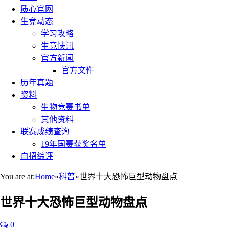
质心官网
生竞动态
学习攻略
生竞快讯
官方新闻
官方文件
历年真题
资料
生物竞赛书单
其他资料
联赛成绩查询
19年国赛获奖名单
自招综评
You are at:
Home
»
科普
»
世界十大恐怖巨型动物盘点
世界十大恐怖巨型动物盘点
0