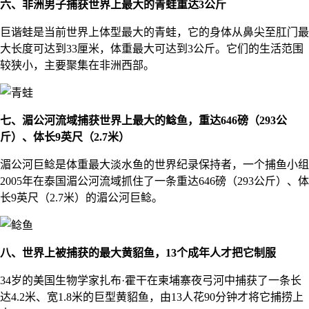
六、非洲男子捕获世界上最大的青蛙重达3公斤
巨谐蛙是当前世界上体型最大的青蛙，它的身体从鼻尖至肛门最
大长度可达到33厘米，体重最大可达到3公斤。它们的生活范围
较狭小，主要聚集在非洲西部。
七、湄公河流域捕获世界上最大的鲶鱼，重达646磅（293公
斤）、体长9英尺（2.7米）
湄公河巨鲶是体重最大淡水鱼的世界纪录保持者，一个捕鱼小组
2005年在泰国湄公河流域抓住了一条重达646磅（293公斤）、体
长9英尺（2.7米）的湄公河巨鲶。
八、世界上被捕获的最大黄貂鱼，13个成年人才把它制服
34岁的美国生物学家扎布·霍干在柬埔寨夜弓河中捕获了一条长
达4.2米、宽1.8米的巨型黄貂鱼，由13人花90分钟才将它捕捞上