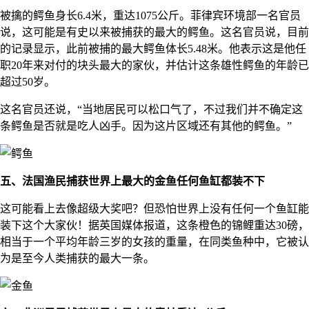
被擒的鳄鱼身长6.4米，重达1075公斤。菲律宾环境部一名官员
说，这可能是有史以来被捕获的最大的鳄鱼。这名官员说，目前
的记录显示，此前被捕的最大鳄鱼体长5.48米。他表示这是他任
职20年来对付的块头最大的家伙，并估计这条雄性鳄鱼的年龄已
超过50岁。
这名官员还说，“当地居民可以松口气了，不过我们并不确定这
条鳄鱼是否就是吃人凶手。因为这片区域还有其他的鳄鱼。”
五、法国渔民捕获世界上最大的金鱼任何鱼缸都装不下
这可能看上去像超级大奖吧？但恐怕世界上没有任何一个鱼缸能
装下这个大家伙！据英国媒体报道，这条橙色的锦鲤重达30磅，
相当于一个平均年龄三岁的女孩的重量，在同类鱼种中，它被认
为是至今人类捕获的最大一条。