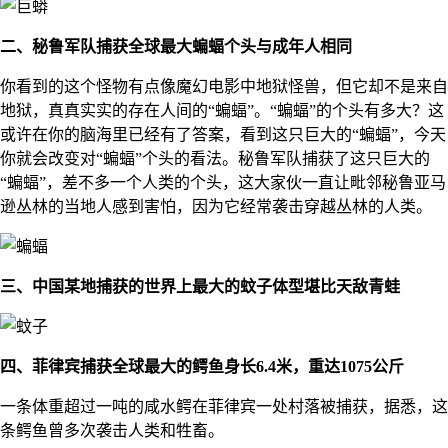
二、秘鲁军队捕获全球最大蝙蝠个头与成年人相同
你看到的这个怪物有点像魔幻电影中地狱怪兽，但它却不是来自
地狱，真真实实的存在人间的“蝙蝠”。“蝙蝠”的个头有多大？这
或许在你的脑海里已经有了答案，看到这只巨大的“蝙蝠”，今天
你就会改变对“蝙蝠”个头的看法。秘鲁军队捕获了这只巨大的
“蝙蝠”，差不多一个人类的个头，这大家伙一直让毗邻秘鲁亚马
逊丛林的当地人感到害怕，因为它经常袭击穿越丛林的人类。
三、中国某地捕获的世界上最大的蚊子体型堪比天敌青蛙
四、菲律宾捕获全球最大的鳄鱼身长6.4米，重达1075公斤
一条体重超过一吨的咸水鳄在菲律宾一处村落被捕获，据悉，这
条鳄鱼曾多次袭击人类和牲畜。