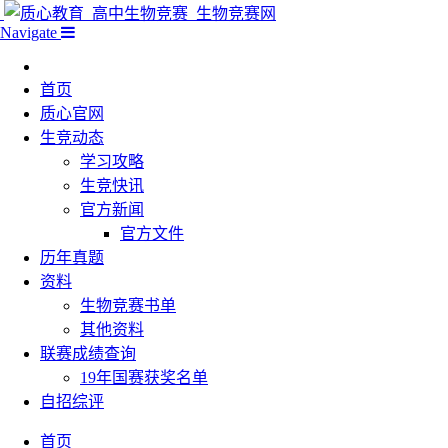
Navigate
首页
质心官网
生竞动态
学习攻略
生竞快讯
官方新闻
官方文件
历年真题
资料
生物竞赛书单
其他资料
联赛成绩查询
19年国赛获奖名单
自招综评
首页