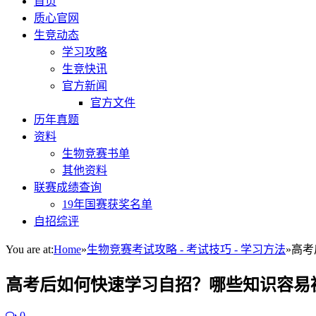
首页
质心官网
生竞动态
学习攻略
生竞快讯
官方新闻
官方文件
历年真题
资料
生物竞赛书单
其他资料
联赛成绩查询
19年国赛获奖名单
自招综评
You are at:
Home
»
生物竞赛考试攻略 - 考试技巧 - 学习方法
»
高考
高考后如何快速学习自招？哪些知识容易
0