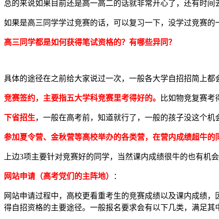
总的来说如果目前还是高一高二的话就非常开心了，还有时间
如果是高三同学学过竞赛的话，可以复习一下，没学过竞赛的
高三同学都是如何获得笔试资格的？有哪些异同？
具体的途径在之前给大家说过一次，一般各大学自招招简上都
竞赛签约，主要指五大学科竞赛里考得好的。
比如物竞复赛考
下省招生
，一般在高考前，知道就行了，一般的孩子没这个机
参加夏令营、金秋营等高校举办的各类营，在营内成绩超牛的
上边3项主要针对竞赛好的同学，当然课内成绩很牛的也有机
网站申请（高考党们的主阵地）
：
网站申请过程中，高校更看重考生的竞赛成绩以及课内成绩，因
得自招资格的主要途径。一般报名要求会有以下几类，满足其