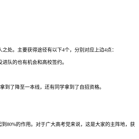
之处。主要获得途径有以下4个，分别对应上边4点：
没进队的也有机会和高校签约。
接拿到了降至一本线，还有同学拿到了自招资格。
到80%的作用。对于广大高考党来说，这是大家的主阵地，获