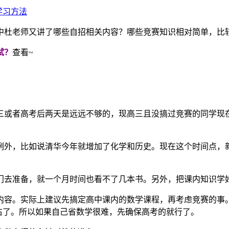
 学习方法
之中杜老师又讲了哪些自招相关内容？哪些竞赛知识相对简单，比
试？
查看~
三或者高考后两天是远远不够的，现高三且没搞过竞赛的同学现
例外，比如说清华今年就增加了化学和历史。现在这个时间点，
。
门去准备，就一个月时间也看不了几本书。另外，把课内知识学
容。实际上建议先搞定高中课内的数学课程，再考虑竞赛的事。
0左右了。所以如果自己省数学很难，先确保高考的就行了。