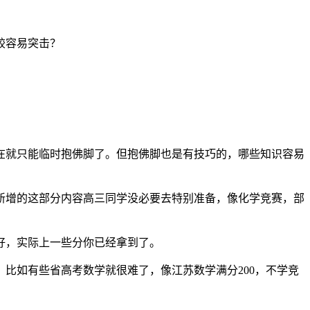
较容易突击？
在就只能临时抱佛脚了。但抱佛脚也是有技巧的，哪些知识容易
新增的这部分内容高三同学没必要去特别准备，像化学竞赛，部
好，实际上一些分你已经拿到了。
比如有些省高考数学就很难了，像江苏数学满分200，不学竞