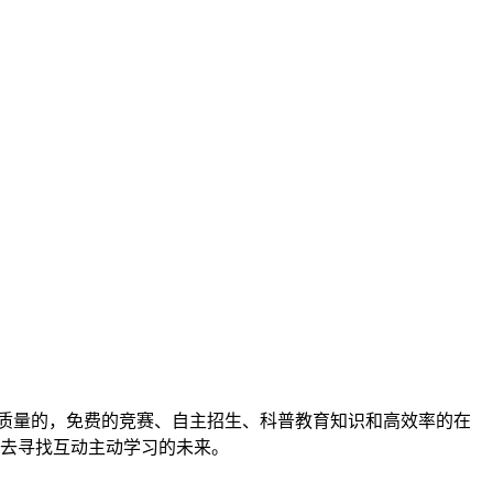
旨在为中学生提供高质量的，免费的竞赛、自主招生、科普教育知识和高效率的在
去寻找互动主动学习的未来。