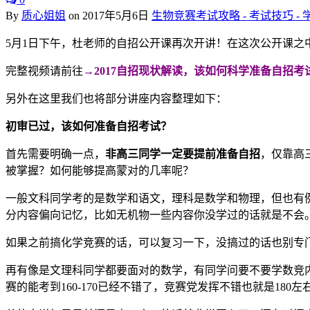
By
质心姐姐
on
2017年5月6日
生物竞赛考试攻略 - 考试技巧 -
5月1日下午，杜老师的自招公开课再次开讲！在这次公开课
完整视频请前往
→2017自招现状解读，该如何科学准备自招考
另外在这里我们也将部分讲座内容整理如下：
初审已过，该如何准备自招考试？
首先需要明确一点，
非高三同学一定要提前准备自招
，仅靠高
被掌握？如何能够提高蒙对的几率呢？
一般文科同学考的是数学和语文，理科是数学和物理，但也有
分内容偏向记忆，比如无机物一些内容你没学过的话就是不会
如果之前搞化学竞赛的话，可以复习一下，没搞过的话也别专
再有像是文理科同学都要面对的数学，有同学问要不要学数竞内
赛的能考到160-170已经不错了，竞赛党发挥不错也就是18