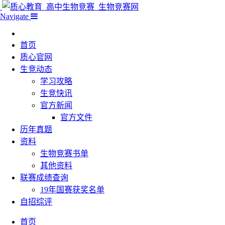
Navigate
首页
质心官网
生竞动态
学习攻略
生竞快讯
官方新闻
官方文件
历年真题
资料
生物竞赛书单
其他资料
联赛成绩查询
19年国赛获奖名单
自招综评
首页