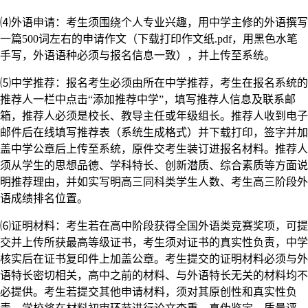
⑷外语申请：考生须围绕个人专业兴趣，用中学主修的外语撰写
一篇500词左右的申请作文（下载打印作文纸.pdf，用黑色水笔
手写，外语语种必须与报名信息一致），并上传至系统。
⑸中学推荐：报名考生必须由所在中学推荐，考生在报名系统的
推荐人一栏中点击“添加推荐中学”，填写推荐人信息及联系邮
箱，推荐人必须是校长、教导主任或年级组长。推荐人收到电子
邮件后在线填写推荐表（系统生成格式）并下载打印，签字并加
盖中学公章后上传至系统，原件交考生装订进报名材料。推荐人
须从学生的思想品德、学科特长、创新潜质、综合素质等方面说
明推荐理由，并如实写明高三同科类学生人数、考生高三阶段外
语成绩排名位置。
⑹证明材料：考生若在高中阶段获得全国外语类竞赛奖项，可提
交并上传所获最高等级证书，考生须对证书的真实性负责，中学
核实后在证书复印件上加盖公章。考生提交的证明材料必须与外
语特长密切相关，高中之前的材料、与外语特长无关的材料均不
必提供。考生若提交其他申请材料，须对其原创性和真实性负