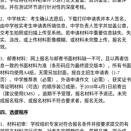
责，学校将在材料初审环节进行论文查重、真伪鉴定、质量评
估，并在测试环节进行针对性的深度考核。
2．中学核实：考生确认志愿后，下载打印申请表并本人签名，
由中学核实考生申请表所填信息，中学负责人签字并加盖公章，
交考生拍照或扫描上传至系统。若申请材料中重要信息缺失、失
实、涂改，或上传材料影像模糊、或材料未完整上传，报名无
效。
3．邮寄材料：网上报名与邮寄书面材料缺一不可，且以两者信
息一致的书面材料为准（条形码应为最终提交版本），所有书面
材料均使用A4纸，无需另加封面，按自主招生申请表（1-7
页）、中学推荐表（必需）、外语申请作文（必需）、获奖证书
等证明材料（可选）的顺序装订成册，于2018年4月1日前寄出
（建议使用EMS），逾期不予受理，报名材料不予退还。未完
成报名程序、或报名材料不符合要求者，报名无效。
四、选拔程序
1．材料初审：学校组织专家对符合报名条件并按要求提交的有