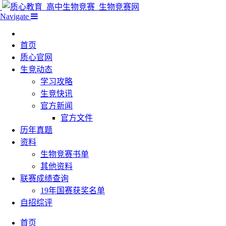
Navigate
首页
质心官网
生竞动态
学习攻略
生竞快讯
官方新闻
官方文件
历年真题
资料
生物竞赛书单
其他资料
联赛成绩查询
19年国赛获奖名单
自招综评
首页