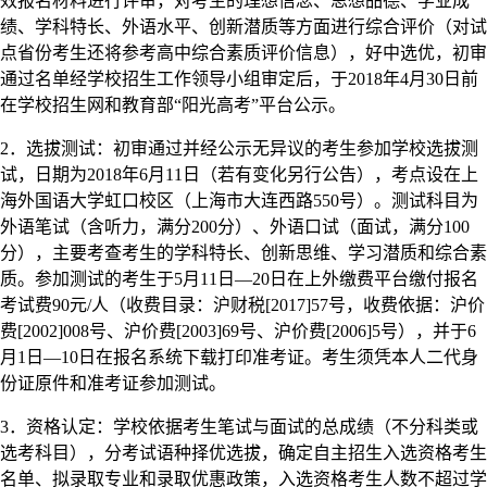
效报名材料进行评审，对考生的理想信念、思想品德、学业成
绩、学科特长、外语水平、创新潜质等方面进行综合评价（对试
点省份考生还将参考高中综合素质评价信息），好中选优，初审
通过名单经学校招生工作领导小组审定后，于2018年4月30日前
在学校招生网和教育部“阳光高考”平台公示。
2．选拔测试：初审通过并经公示无异议的考生参加学校选拔测
试，日期为2018年6月11日（若有变化另行公告），考点设在上
海外国语大学虹口校区（上海市大连西路550号）。测试科目为
外语笔试（含听力，满分200分）、外语口试（面试，满分100
分），主要考查考生的学科特长、创新思维、学习潜质和综合素
质。参加测试的考生于5月11日—20日在上外缴费平台缴付报名
考试费90元/人（收费目录：沪财税[2017]57号，收费依据：沪价
费[2002]008号、沪价费[2003]69号、沪价费[2006]5号），并于6
月1日—10日在报名系统下载打印准考证。考生须凭本人二代身
份证原件和准考证参加测试。
3．资格认定：学校依据考生笔试与面试的总成绩（不分科类或
选考科目），分考试语种择优选拔，确定自主招生入选资格考生
名单、拟录取专业和录取优惠政策，入选资格考生人数不超过学