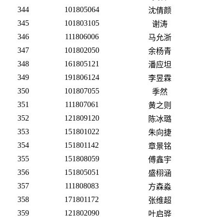
344
101805064
沈倩颜
345
101803105
谢涛
346
111806006
马允浙
347
101802050
余杨青
348
161805121
潘应坦
349
191806124
李昱霖
350
101807055
季然
351
111807061
黄之则
352
121809120
陈冰璐
353
151801022
朱向捷
354
151801142
章景铭
355
151808059
傅鑫宇
356
151805051
盛栩涵
357
111808083
方森淼
358
171801172
张维超
359
121802090
叶启骅