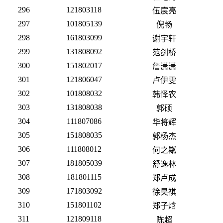
296
121803118
伍宸亮
297
101805139
倪畅
298
161803099
谢宇轩
299
131808092
范剑桥
300
151802017
詹潇潇
301
121806047
卢伊雯
302
101808032
韩怿农
303
131808038
郭硕
304
111807086
华将辉
305
151808035
郭杨杰
306
111808012
何之粼
307
181805039
舒逸林
308
181801115
郑卢成
309
171803092
徐昊祺
310
151801102
郑子焓
311
121809118
陈超