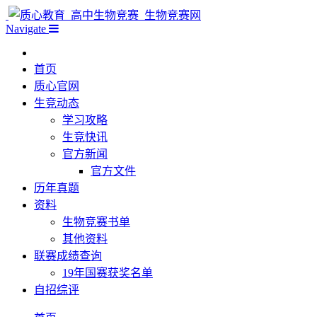
Navigate
首页
质心官网
生竞动态
学习攻略
生竞快讯
官方新闻
官方文件
历年真题
资料
生物竞赛书单
其他资料
联赛成绩查询
19年国赛获奖名单
自招综评