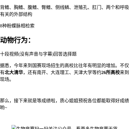
背鳍、胸鳍、腹鳍、臀鳍、侧线鳞、泄殖孔、肛门、两个和呼吸
有关的外部结构
8种粉蝶脉相检索
动物行为：
十段视频(没有声音与字幕)回答选择题
据悉，今年来到国赛现场招生的高校比往年有明显的增加。不仅
有
北大清华
，还有南开、大连理工、天津大学等约
26所高校
来到
现场。
那么，接下来就是等成绩啦，质心姐姐预祝各位都能取得好成绩
哟~
扫一扫关注公众号，看更多生物竞赛干货