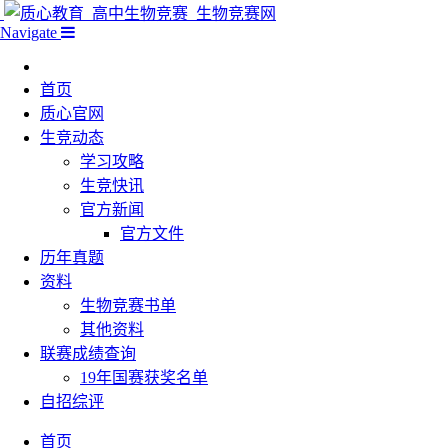
Navigate
首页
质心官网
生竞动态
学习攻略
生竞快讯
官方新闻
官方文件
历年真题
资料
生物竞赛书单
其他资料
联赛成绩查询
19年国赛获奖名单
自招综评
首页