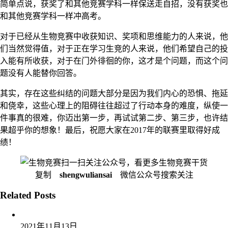
简单点说，获奖了和其他竞赛学科一样保送走自招，没有获奖也
和其他竞赛学科一样冲高考。
对于已经从生物竞赛中收获知识、奖项和思维能力的人来说，他
们当然觉得值，对于正在学习生竞的人来说，他们希望自己的投
入能有所收获，对于在门外徘徊的你，这才是个问题，而这个问
题没有人能替你回答。
其实，存在这些纠结的问题大部分是因为我们内心的恐惧、拖延
和侥幸，这些心理上的阻碍往往超过了行动本身的难度，纵使一
件事真的很难，你迈出第一步，再试试第二步、第三步，也许结
果超乎你的想象！最后，祝愿大家在2017年的联赛里取得好成
绩！
扫一扫关注公众号，看更多生物竞赛干货
复制
shengwuliansai
微信公众号搜索关注
Related Posts
2021年11月13日