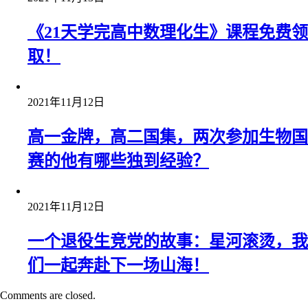
《21天学完高中数理化生》课程免费领
取！
2021年11月12日
高一金牌，高二国集，两次参加生物国
赛的他有哪些独到经验？
2021年11月12日
一个退役生竞党的故事：星河滚烫，我
们一起奔赴下一场山海！
Comments are closed.