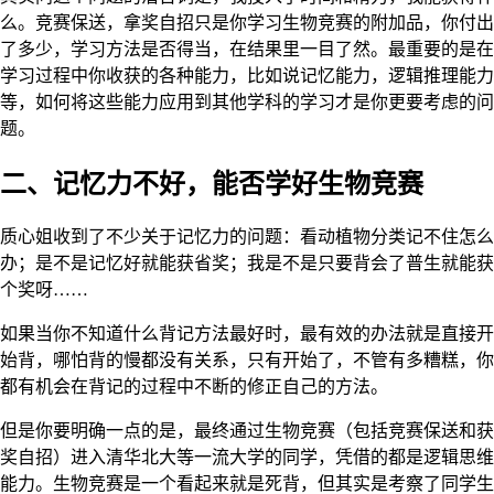
么。竞赛保送，拿奖自招只是你学习生物竞赛的附加品，你付出
了多少，学习方法是否得当，在结果里一目了然。最重要的是在
学习过程中你收获的各种能力，比如说记忆能力，逻辑推理能力
等，如何将这些能力应用到其他学科的学习才是你更要考虑的问
题。
二、记忆力不好，能否学好生物竞赛
质心姐收到了不少关于记忆力的问题：看动植物分类记不住怎么
办；是不是记忆好就能获省奖；我是不是只要背会了普生就能获
个奖呀……
如果当你不知道什么背记方法最好时，最有效的办法就是直接开
始背，哪怕背的慢都没有关系，只有开始了，不管有多糟糕，你
都有机会在背记的过程中不断的修正自己的方法。
但是你要明确一点的是，最终通过生物竞赛（包括竞赛保送和获
奖自招）进入清华北大等一流大学的同学，凭借的都是逻辑思维
能力。生物竞赛是一个看起来就是死背，但其实是考察了同学生