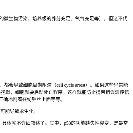
外来的微生物污染、培养级的养分充足、氧气充足等）。但这不代
导致细胞周期阻滞（cell cycle arrest）。如果这些异常能
，那很抱歉，细胞就要启动死亡程序。这样就能防止携带错误遗传信
没有正确地附着在纺锤丝上面等等。
，最终可能导致永生化。
键蛋白。具体就不详细叙述了。其中，p53的功能缺失性突变，是最常