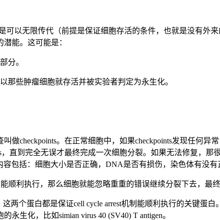
化的，意思是可以无限传代（前提是保证细胞存活的条件，也就是没有
的潜能。这可能是：
一部分。
所以那些肿瘤细胞就存活并被实验者判定为永生化。
points。在正常细胞中，如果checkpoints发现任何异常，都会
oints，直到完全无误才最终完成一次细胞分裂。如果无法修复
检查的内容包括：细胞大小是否正确，DNA是否有损伤，染色体有
death的机制并没能顺利执行，那么细胞就能忽略重重的错误继续分裂下去
个蛋白都是保证cell cycle arrest机制能顺利执行的关
ian virus 40 (SV40) T antigen。