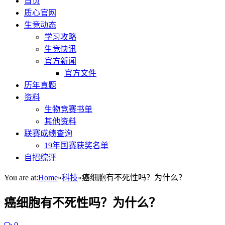
首页
质心官网
生竞动态
学习攻略
生竞快讯
官方新闻
官方文件
历年真题
资料
生物竞赛书单
其他资料
联赛成绩查询
19年国赛获奖名单
自招综评
You are at:
Home
»
科技
»
癌细胞有不死性吗？为什么？
癌细胞有不死性吗？为什么？
0