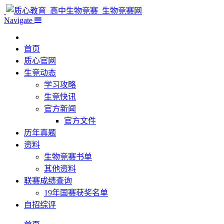
Navigate
首页
质心官网
生竞动态
学习攻略
生竞快讯
官方新闻
官方文件
历年真题
资料
生物竞赛书单
其他资料
联赛成绩查询
19年国赛获奖名单
自招综评