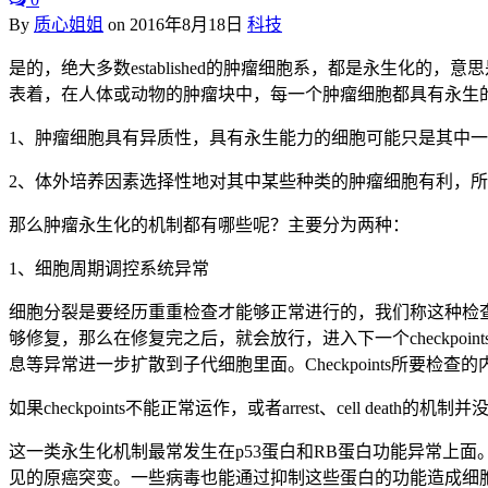
By
质心姐姐
on
2016年8月18日
科技
是的，绝大多数established的肿瘤细胞系，都是永生
表着，在人体或动物的肿瘤块中，每一个肿瘤细胞都具有永生
1、肿瘤细胞具有异质性，具有永生能力的细胞可能只是其中
2、体外培养因素选择性地对其中某些种类的肿瘤细胞有利，
那么肿瘤永生化的机制都有哪些呢？主要分为两种：
1、细胞周期调控系统异常
细胞分裂是要经历重重检查才能够正常进行的，我们称这种检查叫做check
够修复，那么在修复完之后，就会放行，进入下一个checkp
息等异常进一步扩散到子代细胞里面。Checkpoints所要
如果checkpoints不能正常运作，或者arrest、cell 
这一类永生化机制最常发生在p53蛋白和RB蛋白功能异常上面。这两
见的原癌突变。一些病毒也能通过抑制这些蛋白的功能造成细胞的永生化，比如sim